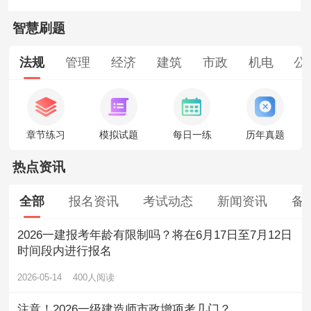
智慧刷题
法规
管理
经济
建筑
市政
机电
公
章节练习
模拟试题
每日一练
历年真题
热点资讯
全部
报名资讯
考试动态
新闻资讯
备
2026一建报考年龄有限制吗？将在6月17日至7月12日
时间段内进行报名
2026-05-14
400人阅读
注意！2026一级建造师市政增项考几门？