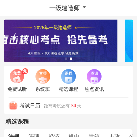
一级建造师
免费试听
系统班
精选课程
热点资讯
考试日历
34
距离考试还有
天
精选课程
法规
管理
经济
机电
建筑
市政
公